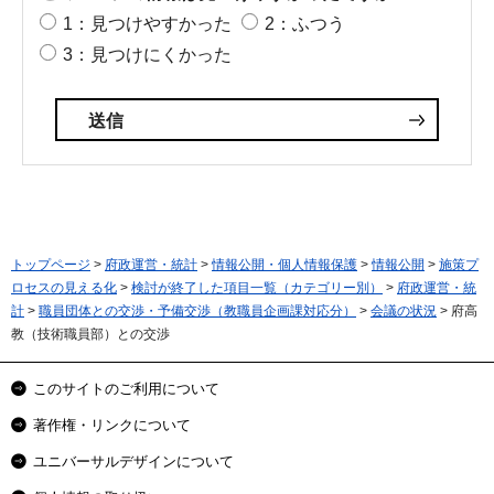
1：見つけやすかった
2：ふつう
3：見つけにくかった
トップページ
>
府政運営・統計
>
情報公開・個人情報保護
>
情報公開
>
施策プ
ロセスの見える化
>
検討が終了した項目一覧（カテゴリー別）
>
府政運営・統
計
>
職員団体との交渉・予備交渉（教職員企画課対応分）
>
会議の状況
> 府高
教（技術職員部）との交渉
このサイトのご利用について
著作権・リンクについて
ユニバーサルデザインについて