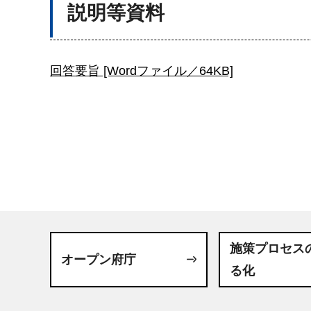
説明等資料
回答要旨 [Wordファイル／64KB]
施策プロセス
オープン府庁
る化