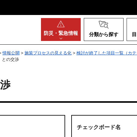
阪府
防災・
緊急情報
分類から探す
目
>
情報公開
>
施策プロセスの見える化
>
検討が終了した項目一覧（カテ
）との交渉
渉
チェックボード名