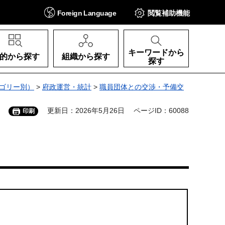
Foreign
Language
閲覧補助
機能
キーワードから
的から探す
組織から探す
探す
ゴリー別）
>
府政運営・統計
>
職員団体との交渉・予備交
更新日：2026年5月26日
ページID：60088
印刷