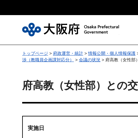
大
トップページ
>
府政運営・統計
>
情報公開・個人情報保護
渉（教職員企画課対応分）
>
会議の状況
> 府高教（女性部
府高教（女性部）との交
実施日