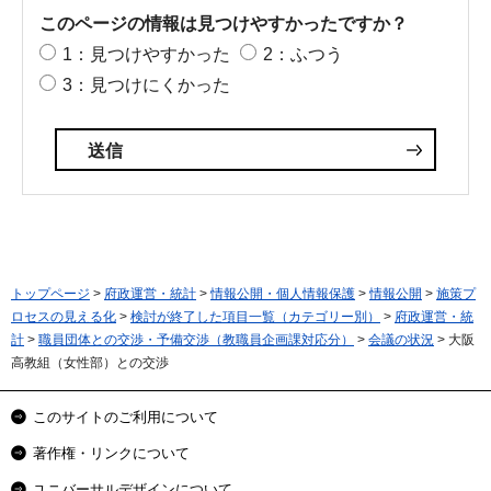
このページの情報は見つけやすかったですか？
1：見つけやすかった
2：ふつう
3：見つけにくかった
トップページ
>
府政運営・統計
>
情報公開・個人情報保護
>
情報公開
>
施策プ
ロセスの見える化
>
検討が終了した項目一覧（カテゴリー別）
>
府政運営・統
計
>
職員団体との交渉・予備交渉（教職員企画課対応分）
>
会議の状況
> 大阪
高教組（女性部）との交渉
このサイトのご利用について
著作権・リンクについて
ユニバーサルデザインについて