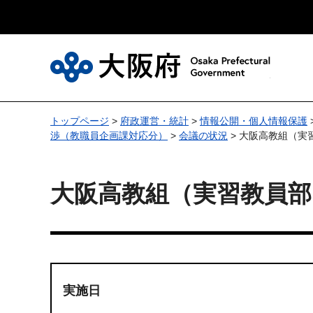
大
トップページ
>
府政運営・統計
>
情報公開・個人情報保護
渉（教職員企画課対応分）
>
会議の状況
> 大阪高教組（実
大阪高教組（実習教員部
実施日