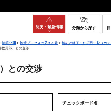
阪府
防災・
緊急情報
分類から探す
目
>
情報公開
>
施策プロセスの見える化
>
検討が終了した項目一覧（カテ
習教員部）との交渉
）との交渉
チェックボード名