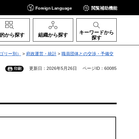
Foreign
Language
閲覧補助
機能
キーワードから
的から探す
組織から探す
探す
ゴリー別）
>
府政運営・統計
>
職員団体との交渉・予備交
更新日：2026年5月26日
ページID：60085
印刷