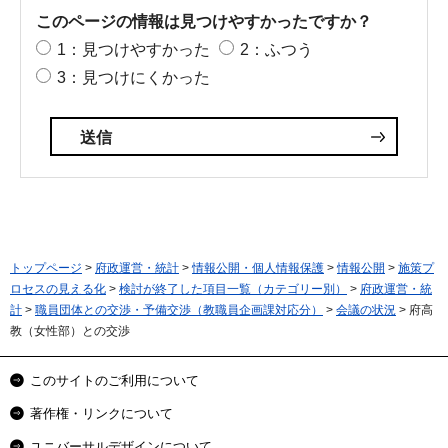
このページの情報は見つけやすかったですか？
1：見つけやすかった
2：ふつう
3：見つけにくかった
トップページ
>
府政運営・統計
>
情報公開・個人情報保護
>
情報公開
>
施策プ
ロセスの見える化
>
検討が終了した項目一覧（カテゴリー別）
>
府政運営・統
計
>
職員団体との交渉・予備交渉（教職員企画課対応分）
>
会議の状況
> 府高
教（女性部）との交渉
このサイトのご利用について
著作権・リンクについて
ユニバーサルデザインについて