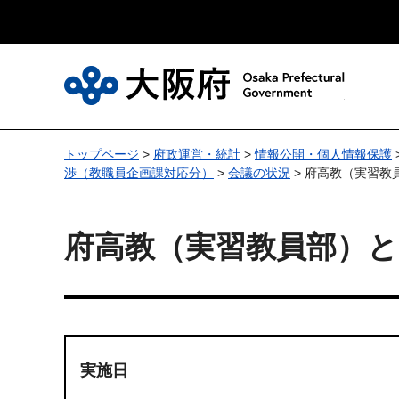
大
トップページ
>
府政運営・統計
>
情報公開・個人情報保護
渉（教職員企画課対応分）
>
会議の状況
> 府高教（実習教
府高教（実習教員部）と
実施日