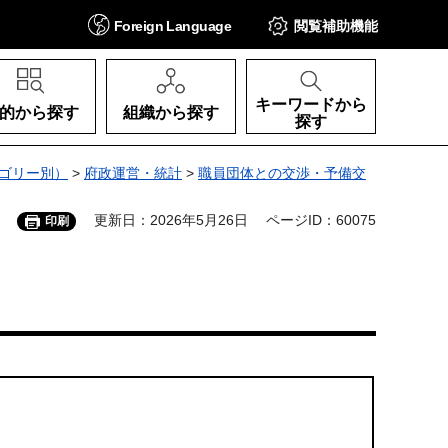
Foreign
Language
閲覧補助
機能
キーワードから
的から探す
組織から探す
探す
ゴリー別）
>
府政運営・統計
>
職員団体との交渉・予備交
更新日：2026年5月26日
ページID：60075
印刷