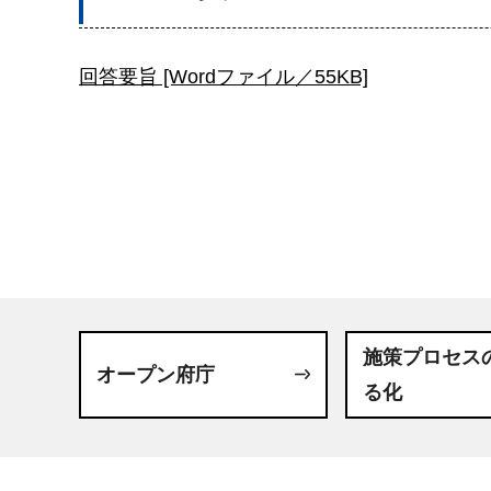
回答要旨 [Wordファイル／55KB]
施策プロセス
オープン府庁
る化