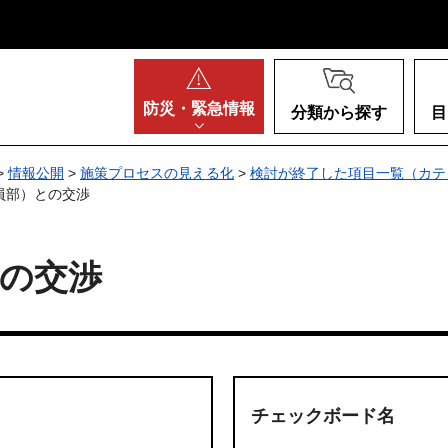
阪府
防災・
緊急情報
分類から探す
目
>
情報公開
>
施策プロセスの見える化
>
検討が終了した項目一覧（カテ
員部）との交渉
の交渉
チェックボード名