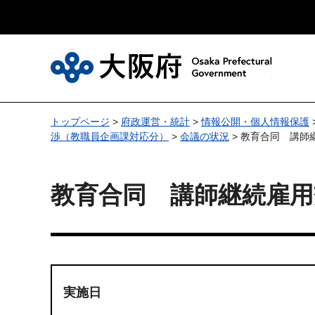
大
トップページ
>
府政運営・統計
>
情報公開・個人情報保護
渉（教職員企画課対応分）
>
会議の状況
> 教育合同 講師
教育合同 講師継続雇用
実施日