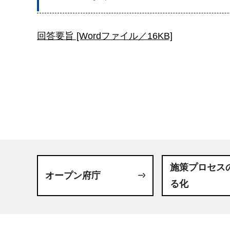
回答要旨 [Wordファイル／16KB]
施策プロセス
オープン府庁
る化