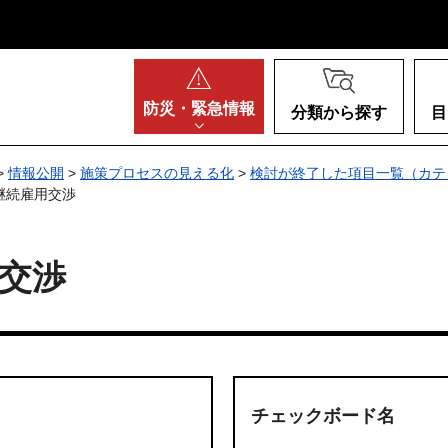
阪府
防災・
緊急情報
分類から探す
目
>
情報公開
>
施策プロセスの見える化
>
検討が終了した項目一覧（カテ
継続雇用交渉
交渉
チェックボード名