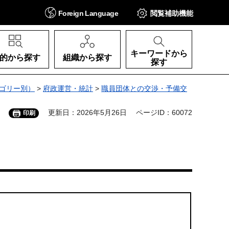
Foreign
Language
閲覧補助
機能
キーワードから
的から探す
組織から探す
探す
ゴリー別）
>
府政運営・統計
>
職員団体との交渉・予備交
更新日：2026年5月26日
ページID：60072
印刷