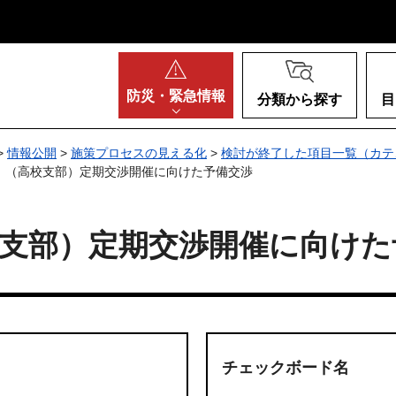
阪府
防災・
緊急情報
分類から探す
目
>
情報公開
>
施策プロセスの見える化
>
検討が終了した項目一覧（カテ
部）（高校支部）定期交渉開催に向けた予備交渉
支部）定期交渉開催に向けた
チェックボード名