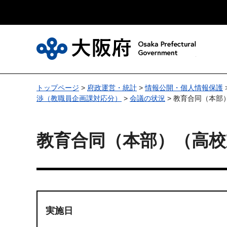
大
トップページ
>
府政運営・統計
>
情報公開・個人情報保護
渉（教職員企画課対応分）
>
会議の状況
> 教育合同（本
教育合同（本部）（高校
実施日