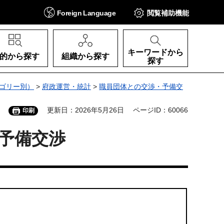
Foreign
Language
閲覧補助
機能
キーワードから
的から探す
組織から探す
探す
ゴリー別）
>
府政運営・統計
>
職員団体との交渉・予備交
更新日：2026年5月26日
ページID：60066
印刷
予備交渉