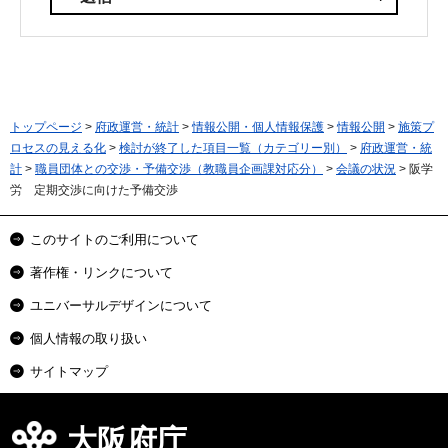
トップページ
>
府政運営・統計
>
情報公開・個人情報保護
>
情報公開
>
施策プ
ロセスの見える化
>
検討が終了した項目一覧（カテゴリー別）
>
府政運営・統
計
>
職員団体との交渉・予備交渉（教職員企画課対応分）
>
会議の状況
> 阪学
労 定期交渉に向けた予備交渉
このサイトのご利用について
著作権・リンクについて
ユニバーサルデザインについて
個人情報の取り扱い
サイトマップ
大阪府庁