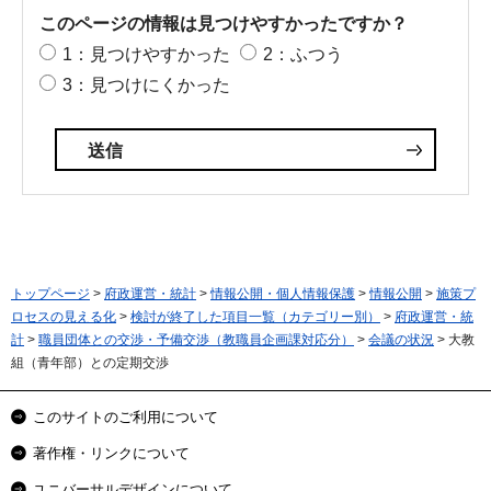
このページの情報は見つけやすかったですか？
1：見つけやすかった
2：ふつう
3：見つけにくかった
トップページ
>
府政運営・統計
>
情報公開・個人情報保護
>
情報公開
>
施策プ
ロセスの見える化
>
検討が終了した項目一覧（カテゴリー別）
>
府政運営・統
計
>
職員団体との交渉・予備交渉（教職員企画課対応分）
>
会議の状況
> 大教
組（青年部）との定期交渉
このサイトのご利用について
著作権・リンクについて
ユニバーサルデザインについて