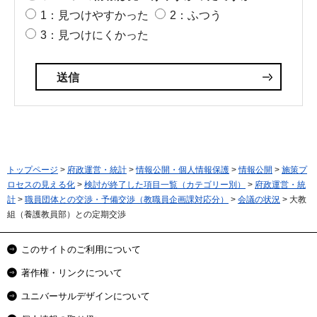
1：見つけやすかった
2：ふつう
3：見つけにくかった
トップページ
>
府政運営・統計
>
情報公開・個人情報保護
>
情報公開
>
施策プ
ロセスの見える化
>
検討が終了した項目一覧（カテゴリー別）
>
府政運営・統
計
>
職員団体との交渉・予備交渉（教職員企画課対応分）
>
会議の状況
> 大教
組（養護教員部）との定期交渉
このサイトのご利用について
著作権・リンクについて
ユニバーサルデザインについて