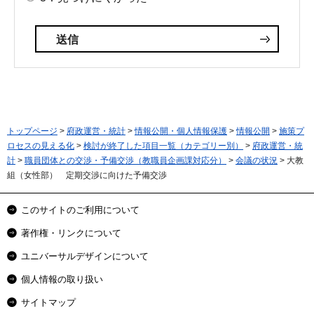
トップページ
>
府政運営・統計
>
情報公開・個人情報保護
>
情報公開
>
施策プ
ロセスの見える化
>
検討が終了した項目一覧（カテゴリー別）
>
府政運営・統
計
>
職員団体との交渉・予備交渉（教職員企画課対応分）
>
会議の状況
> 大教
組（女性部） 定期交渉に向けた予備交渉
このサイトのご利用について
著作権・リンクについて
ユニバーサルデザインについて
個人情報の取り扱い
サイトマップ