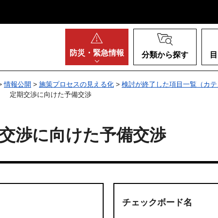
阪府
防災・
緊急情報
分類から探す
目
>
情報公開
>
施策プロセスの見える化
>
検討が終了した項目一覧（カテ
） 定期交渉に向けた予備交渉
交渉に向けた予備交渉
チェックボード名