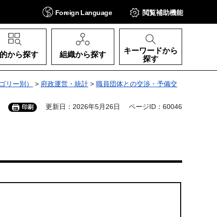
Foreign
Language
閲覧補助
機能
キーワードから
的から探す
組織から探す
探す
ゴリー別）
>
府政運営・統計
>
職員団体との交渉・予備交
更新日：2026年5月26日
ページID：60046
印刷