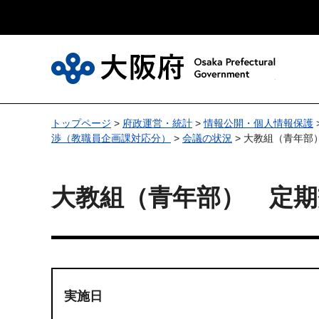
大
トップページ
>
府政運営・統計
>
情報公開・個人情報保護
渉（教職員企画課対応分）
>
会議の状況
> 大教組（青年部
大教組（青年部） 定期
実施日