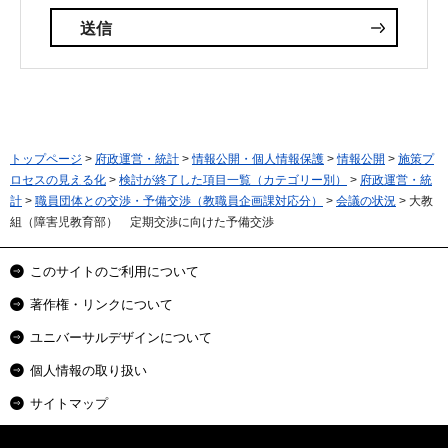
トップページ
>
府政運営・統計
>
情報公開・個人情報保護
>
情報公開
>
施策プ
ロセスの見える化
>
検討が終了した項目一覧（カテゴリー別）
>
府政運営・統
計
>
職員団体との交渉・予備交渉（教職員企画課対応分）
>
会議の状況
> 大教
組（障害児教育部） 定期交渉に向けた予備交渉
このサイトのご利用について
著作権・リンクについて
ユニバーサルデザインについて
個人情報の取り扱い
サイトマップ