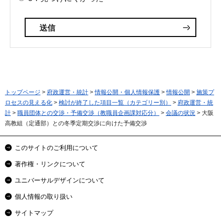
トップページ
>
府政運営・統計
>
情報公開・個人情報保護
>
情報公開
>
施策プ
ロセスの見える化
>
検討が終了した項目一覧（カテゴリー別）
>
府政運営・統
計
>
職員団体との交渉・予備交渉（教職員企画課対応分）
>
会議の状況
> 大阪
高教組（定通部）との冬季定期交渉に向けた予備交渉
このサイトのご利用について
著作権・リンクについて
ユニバーサルデザインについて
個人情報の取り扱い
サイトマップ