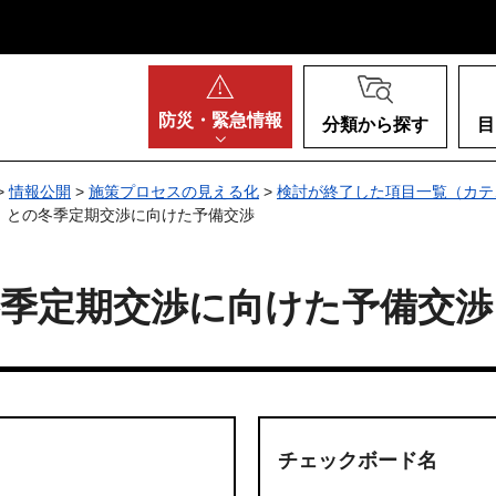
阪府
防災・
緊急情報
分類から探す
目
>
情報公開
>
施策プロセスの見える化
>
検討が終了した項目一覧（カテ
）との冬季定期交渉に向けた予備交渉
冬季定期交渉に向けた予備交渉
チェックボード名