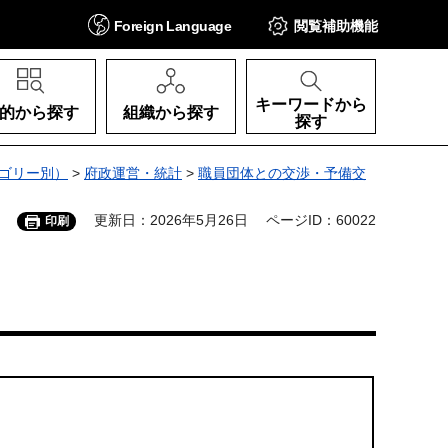
Foreign
Language
閲覧補助
機能
キーワードから
的から探す
組織から探す
探す
ゴリー別）
>
府政運営・統計
>
職員団体との交渉・予備交
更新日：2026年5月26日
ページID：60022
印刷