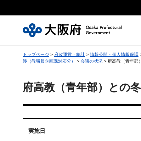
大
トップページ
>
府政運営・統計
>
情報公開・個人情報保護
渉（教職員企画課対応分）
>
会議の状況
> 府高教（青年部
府高教（青年部）との
実施日