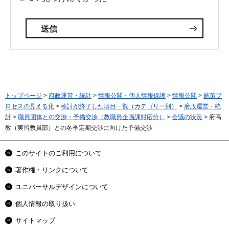
トップページ
>
府政運営・統計
>
情報公開・個人情報保護
>
情報公開
>
施策プ
ロセスの見える化
>
検討が終了した項目一覧（カテゴリー別）
>
府政運営・統
計
>
職員団体との交渉・予備交渉（教職員企画課対応分）
>
会議の状況
> 府高
教（実習教員部）との冬季定期交渉に向けた予備交渉
このサイトのご利用について
著作権・リンクについて
ユニバーサルデザインについて
個人情報の取り扱い
サイトマップ