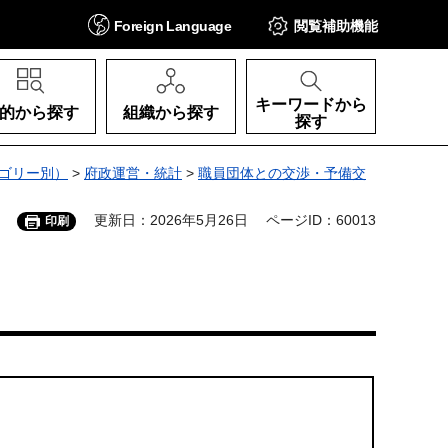
Foreign
Language
閲覧補助
機能
キーワードから
的から探す
組織から探す
探す
ゴリー別）
>
府政運営・統計
>
職員団体との交渉・予備交
更新日：2026年5月26日
ページID：60013
印刷