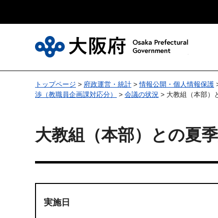
大
トップページ
>
府政運営・統計
>
情報公開・個人情報保護
渉（教職員企画課対応分）
>
会議の状況
> 大教組（本部）
大教組（本部）との夏
実施日