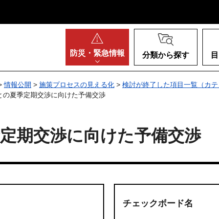
阪府
防災・
緊急情報
分類から探す
目
>
情報公開
>
施策プロセスの見える化
>
検討が終了した項目一覧（カテ
との夏季定期交渉に向けた予備交渉
季定期交渉に向けた予備交渉
チェックボード名