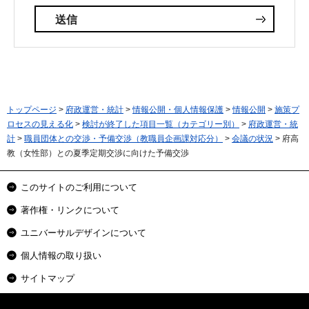
トップページ
>
府政運営・統計
>
情報公開・個人情報保護
>
情報公開
>
施策プ
ロセスの見える化
>
検討が終了した項目一覧（カテゴリー別）
>
府政運営・統
計
>
職員団体との交渉・予備交渉（教職員企画課対応分）
>
会議の状況
> 府高
教（女性部）との夏季定期交渉に向けた予備交渉
このサイトのご利用について
著作権・リンクについて
ユニバーサルデザインについて
個人情報の取り扱い
サイトマップ