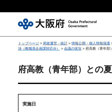
大
トップページ
>
府政運営・統計
>
情報公開・個人情報保護
渉（教職員企画課対応分）
>
会議の状況
> 府高教（青年部
府高教（青年部）との
実施日