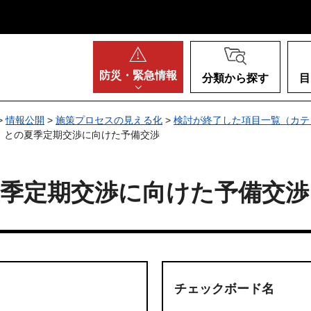
阪府
防災・
緊急情報
分類から探す
目
>
情報公開
>
施策プロセスの見える化
>
検討が終了した項目一覧（カテ
）との夏季定期交渉に向けた予備交渉
夏季定期交渉に向けた予備交渉
チェックボード名