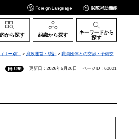
Foreign
Language
閲覧補助
機能
キーワードから
的から探す
組織から探す
探す
ゴリー別）
>
府政運営・統計
>
職員団体との交渉・予備交
更新日：2026年5月26日
ページID：60001
印刷