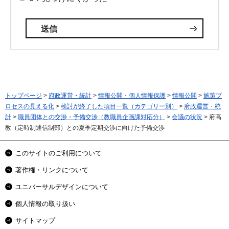
トップページ
>
府政運営・統計
>
情報公開・個人情報保護
>
情報公開
>
施策プ
ロセスの見える化
>
検討が終了した項目一覧（カテゴリー別）
>
府政運営・統
計
>
職員団体との交渉・予備交渉（教職員企画課対応分）
>
会議の状況
> 府高
教（定時制通信制部）との夏季定期交渉に向けた予備交渉
このサイトのご利用について
著作権・リンクについて
ユニバーサルデザインについて
個人情報の取り扱い
サイトマップ