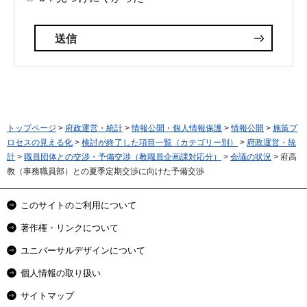
トップページ
>
府政運営・統計
>
情報公開・個人情報保護
>
情報公開
>
施策プ
ロセスの見える化
>
検討が終了した項目一覧（カテゴリー別）
>
府政運営・統
計
>
職員団体との交渉・予備交渉（教職員企画課対応分）
>
会議の状況
> 府高
教（事務職員部）との夏季定期交渉に向けた予備交渉
このサイトのご利用について
著作権・リンクについて
ユニバーサルデザインについて
個人情報の取り扱い
サイトマップ