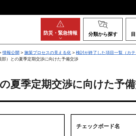
阪府
防災・
緊急情報
分類から探す
目
>
情報公開
>
施策プロセスの見える化
>
検討が終了した項目一覧（カテ
職員部）との夏季定期交渉に向けた予備交渉
との夏季定期交渉に向けた予備
チェックボード名