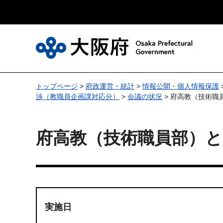
大
トップページ
>
府政運営・統計
>
情報公開・個人情報保護
渉（教職員企画課対応分）
>
会議の状況
> 府高教（技術
府高教（技術職員部）
実施日