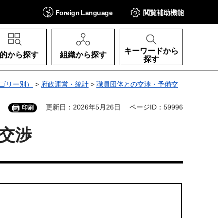
Foreign
Language
閲覧補助
機能
キーワードから
的から探す
組織から探す
探す
ゴリー別）
>
府政運営・統計
>
職員団体との交渉・予備交
更新日：2026年5月26日
ページID：59996
印刷
交渉