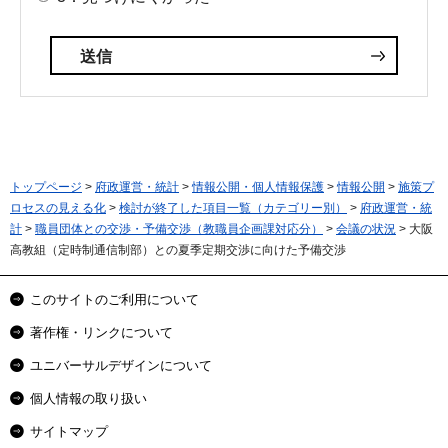
トップページ
>
府政運営・統計
>
情報公開・個人情報保護
>
情報公開
>
施策プ
ロセスの見える化
>
検討が終了した項目一覧（カテゴリー別）
>
府政運営・統
計
>
職員団体との交渉・予備交渉（教職員企画課対応分）
>
会議の状況
> 大阪
高教組（定時制通信制部）との夏季定期交渉に向けた予備交渉
このサイトのご利用について
著作権・リンクについて
ユニバーサルデザインについて
個人情報の取り扱い
サイトマップ