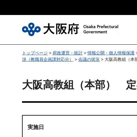
大
トップページ
>
府政運営・統計
>
情報公開・個人情報保護
渉（教職員企画課対応分）
>
会議の状況
> 大阪高教組（本
大阪高教組（本部） 定
実施日