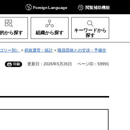
Foreign
Language
閲覧補助
機能
キーワードから
的から探す
組織から探す
探す
ゴリー別）
>
府政運営・統計
>
職員団体との交渉・予備交
更新日：2026年5月26日
ページID：59991
印刷