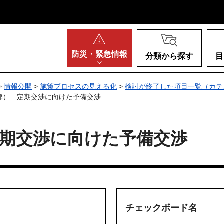
阪府
防災・
緊急情報
分類から探す
目
>
情報公開
>
施策プロセスの見える化
>
検討が終了した項目一覧（カテ
部） 定期交渉に向けた予備交渉
期交渉に向けた予備交渉
チェックボード名