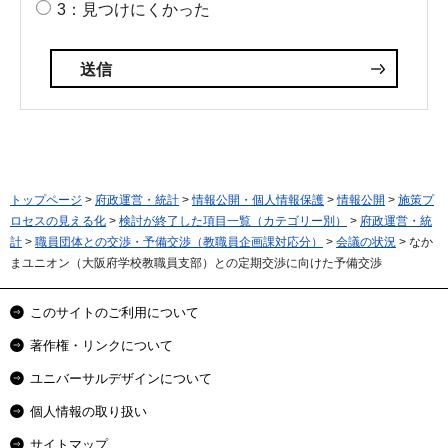
3：見つけにくかった
トップページ
>
府政運営・統計
>
情報公開・個人情報保護
>
情報公開
>
施策プ
ロセスの見える化
>
検討が終了した項目一覧（カテゴリー別）
>
府政運営・統
計
>
職員団体との交渉・予備交渉（教職員企画課対応分）
>
会議の状況
> なか
まユニオン（大阪府学校教職員支部）との定期交渉に向けた予備交渉
このサイトのご利用について
著作権・リンクについて
ユニバーサルデザインについて
個人情報の取り扱い
サイトマップ