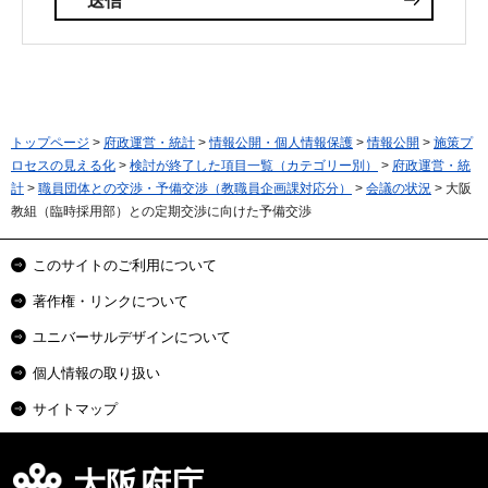
トップページ
>
府政運営・統計
>
情報公開・個人情報保護
>
情報公開
>
施策プ
ロセスの見える化
>
検討が終了した項目一覧（カテゴリー別）
>
府政運営・統
計
>
職員団体との交渉・予備交渉（教職員企画課対応分）
>
会議の状況
> 大阪
教組（臨時採用部）との定期交渉に向けた予備交渉
このサイトのご利用について
著作権・リンクについて
ユニバーサルデザインについて
個人情報の取り扱い
サイトマップ
大阪府庁