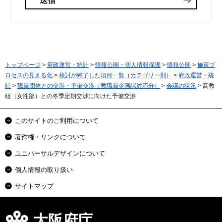
トップページ
>
府政運営・統計
>
情報公開・個人情報保護
>
情報公開
>
施策プ
ロセスの見える化
>
検討が終了した項目一覧（カテゴリー別）
>
府政運営・統
計
>
職員団体との交渉・予備交渉（教職員企画課対応分）
>
会議の状況
> 高教
組（女性部）との冬季定期交渉に向けた予備交渉
このサイトのご利用について
著作権・リンクについて
ユニバーサルデザインについて
個人情報の取り扱い
サイトマップ
大阪府庁