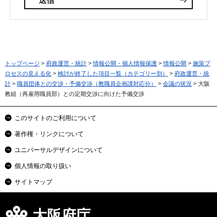
トップページ
>
府政運営・統計
>
情報公開・個人情報保護
>
情報公開
>
施策プ
ロセスの見える化
>
検討が終了した項目一覧（カテゴリー別）
>
府政運営・統
計
>
職員団体との交渉・予備交渉（教職員企画課対応分）
>
会議の状況
> 大阪
教組（再雇用職員部）との定期交渉に向けた予備交渉
このサイトのご利用について
著作権・リンクについて
ユニバーサルデザインについて
個人情報の取り扱い
サイトマップ
大阪府庁