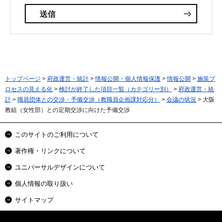
トップページ
>
府政運営・統計
>
情報公開・個人情報保護
>
情報公開
>
施策プ
ロセスの見える化
>
検討が終了した項目一覧（カテゴリー別）
>
府政運営・統
計
>
職員団体との交渉・予備交渉（教職員企画課対応分）
>
会議の状況
> 大阪
教組（女性部）との定期交渉に向けた予備交渉
このサイトのご利用について
著作権・リンクについて
ユニバーサルデザインについて
個人情報の取り扱い
サイトマップ