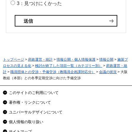
3：見つけにくかった
トップページ
>
府政運営・統計
>
情報公開・個人情報保護
>
情報公開
>
施策プ
ロセスの見える化
>
検討が終了した項目一覧（カテゴリー別）
>
府政運営・統
計
>
職員団体との交渉・予備交渉（教職員企画課対応分）
>
会議の状況
> 大阪
教組（本部）との冬季定期交渉に向けた予備交渉
このサイトのご利用について
著作権・リンクについて
ユニバーサルデザインについて
個人情報の取り扱い
サイトマップ