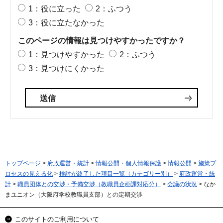
1：役に立った
2：ふつう
3：役に立たなかった
このページの情報は見つけやすかったですか？
1：見つけやすかった
2：ふつう
3：見つけにくかった
トップページ
>
府政運営・統計
>
情報公開・個人情報保護
>
情報公開
>
施策プ
ロセスの見える化
>
検討が終了した項目一覧（カテゴリー別）
>
府政運営・統
計
>
職員団体との交渉・予備交渉（教職員企画課対応分）
>
会議の状況
> なか
まユニオン（大阪府学校教職員支部）との定期交渉
このサイトのご利用について