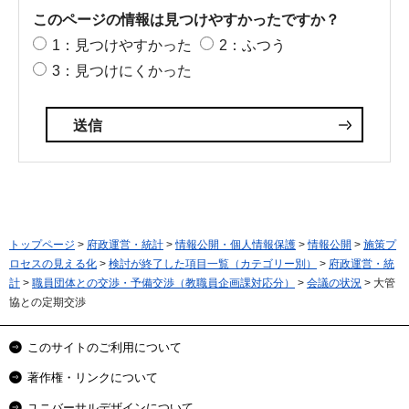
このページの情報は見つけやすかったですか？
1：見つけやすかった
2：ふつう
3：見つけにくかった
トップページ
>
府政運営・統計
>
情報公開・個人情報保護
>
情報公開
>
施策プ
ロセスの見える化
>
検討が終了した項目一覧（カテゴリー別）
>
府政運営・統
計
>
職員団体との交渉・予備交渉（教職員企画課対応分）
>
会議の状況
> 大管
協との定期交渉
このサイトのご利用について
著作権・リンクについて
ユニバーサルデザインについて