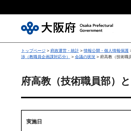
大
トップページ
>
府政運営・統計
>
情報公開・個人情報保護
渉（教職員企画課対応分）
>
会議の状況
> 府高教（技術職
府高教（技術職員部）と
実施日