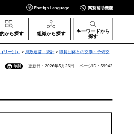
Foreign
Language
閲覧補助
機能
キーワードから
的から探す
組織から探す
探す
ゴリー別）
>
府政運営・統計
>
職員団体との交渉・予備交
更新日：2026年5月26日
ページID：59942
印刷