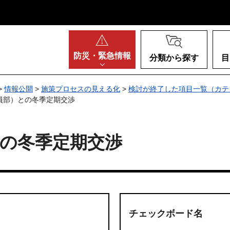
阪府
防災・
緊急情報
分類から探す
目
>
情報公開
>
施策プロセスの見える化
>
検討が終了した項目一覧（カテ
員部）との冬季定期交渉
の冬季定期交渉
チェックボード名