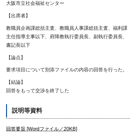
大阪市立社会福祉センター
【出席者】
教職員企画課総括主査、教職員人事課総括主査、福利課
主任指導主事以下、府障教執行委員長、副執行委員長、
書記長以下
【論点】
要求項目について別添ファイルの内容の回答を行った。
【結論】
回答をもって交渉を終了した
説明等資料
回答要旨 [Wordファイル／20KB]