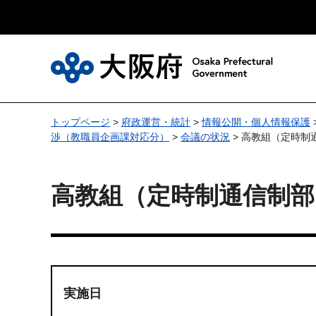
大
トップページ
>
府政運営・統計
>
情報公開・個人情報保護
渉（教職員企画課対応分）
>
会議の状況
> 高教組（定時制
高教組（定時制通信制部
実施日