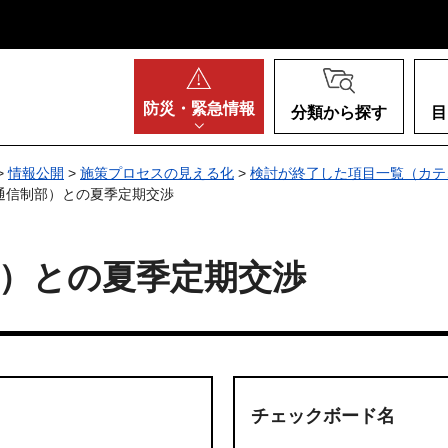
阪府
防災・
緊急情報
分類から探す
目
>
情報公開
>
施策プロセスの見える化
>
検討が終了した項目一覧（カテ
通信制部）との夏季定期交渉
）との夏季定期交渉
チェックボード名