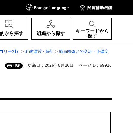
Foreign
Language
閲覧補助
機能
キーワードから
的から探す
組織から探す
探す
ゴリー別）
>
府政運営・統計
>
職員団体との交渉・予備交
更新日：2026年5月26日
ページID：59926
印刷