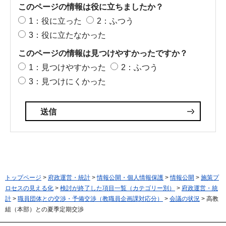
このページの情報は役に立ちましたか？
1：役に立った
2：ふつう
3：役に立たなかった
このページの情報は見つけやすかったですか？
1：見つけやすかった
2：ふつう
3：見つけにくかった
トップページ
>
府政運営・統計
>
情報公開・個人情報保護
>
情報公開
>
施策プ
ロセスの見える化
>
検討が終了した項目一覧（カテゴリー別）
>
府政運営・統
計
>
職員団体との交渉・予備交渉（教職員企画課対応分）
>
会議の状況
> 高教
組（本部）との夏季定期交渉