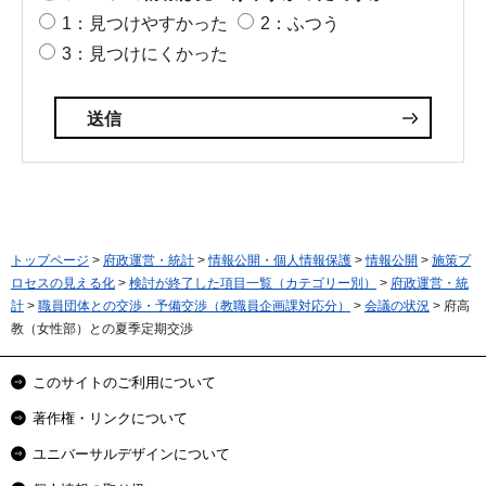
1：見つけやすかった
2：ふつう
3：見つけにくかった
トップページ
>
府政運営・統計
>
情報公開・個人情報保護
>
情報公開
>
施策プ
ロセスの見える化
>
検討が終了した項目一覧（カテゴリー別）
>
府政運営・統
計
>
職員団体との交渉・予備交渉（教職員企画課対応分）
>
会議の状況
> 府高
教（女性部）との夏季定期交渉
このサイトのご利用について
著作権・リンクについて
ユニバーサルデザインについて