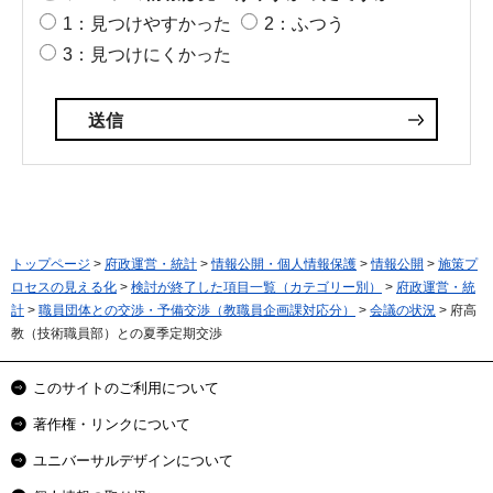
1：見つけやすかった
2：ふつう
3：見つけにくかった
トップページ
>
府政運営・統計
>
情報公開・個人情報保護
>
情報公開
>
施策プ
ロセスの見える化
>
検討が終了した項目一覧（カテゴリー別）
>
府政運営・統
計
>
職員団体との交渉・予備交渉（教職員企画課対応分）
>
会議の状況
> 府高
教（技術職員部）との夏季定期交渉
このサイトのご利用について
著作権・リンクについて
ユニバーサルデザインについて