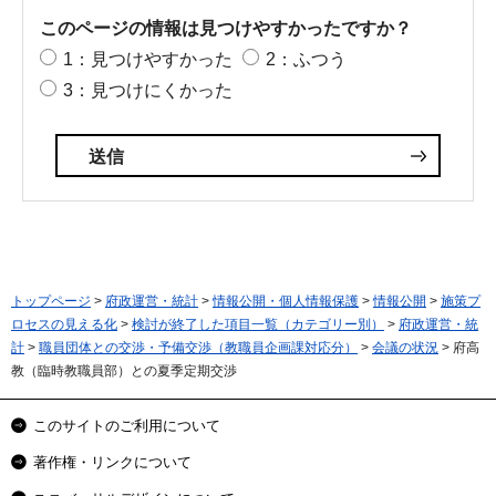
このページの情報は見つけやすかったですか？
1：見つけやすかった
2：ふつう
3：見つけにくかった
トップページ
>
府政運営・統計
>
情報公開・個人情報保護
>
情報公開
>
施策プ
ロセスの見える化
>
検討が終了した項目一覧（カテゴリー別）
>
府政運営・統
計
>
職員団体との交渉・予備交渉（教職員企画課対応分）
>
会議の状況
> 府高
教（臨時教職員部）との夏季定期交渉
このサイトのご利用について
著作権・リンクについて