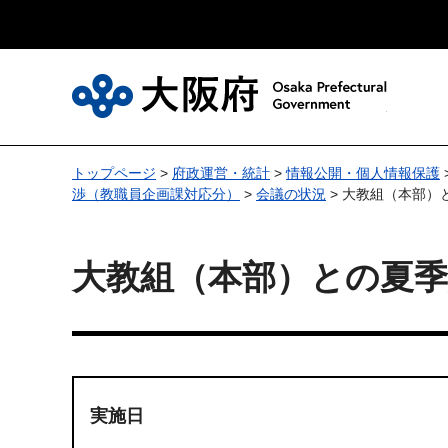
大
トップページ
>
府政運営・統計
>
情報公開・個人情報保護
渉（教職員企画課対応分）
>
会議の状況
> 大教組（本部）
大教組（本部）との夏季
実施日