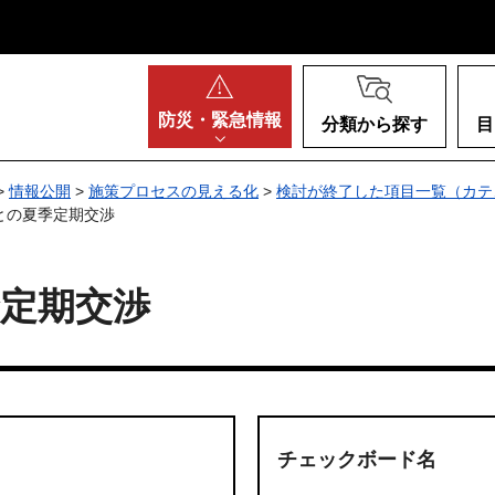
阪府
防災・
緊急情報
分類から探す
目
>
情報公開
>
施策プロセスの見える化
>
検討が終了した項目一覧（カテ
との夏季定期交渉
定期交渉
チェックボード名