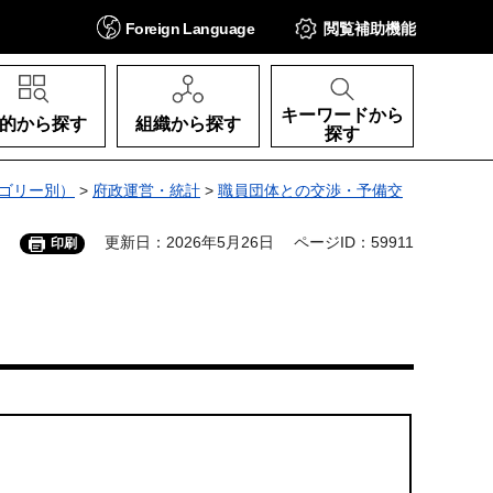
Foreign
Language
閲覧補助
機能
キーワードから
的から探す
組織から探す
探す
ゴリー別）
>
府政運営・統計
>
職員団体との交渉・予備交
更新日：2026年5月26日
ページID：59911
印刷