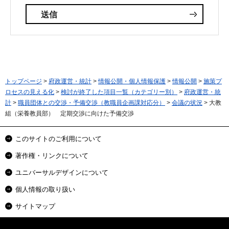
トップページ
>
府政運営・統計
>
情報公開・個人情報保護
>
情報公開
>
施策プ
ロセスの見える化
>
検討が終了した項目一覧（カテゴリー別）
>
府政運営・統
計
>
職員団体との交渉・予備交渉（教職員企画課対応分）
>
会議の状況
> 大教
組（栄養教員部） 定期交渉に向けた予備交渉
このサイトのご利用について
著作権・リンクについて
ユニバーサルデザインについて
個人情報の取り扱い
サイトマップ