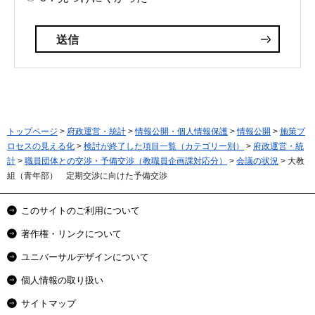
トップページ
>
府政運営・統計
>
情報公開・個人情報保護
>
情報公開
>
施策プ
ロセスの見える化
>
検討が終了した項目一覧（カテゴリー別）
>
府政運営・統
計
>
職員団体との交渉・予備交渉（教職員企画課対応分）
>
会議の状況
> 大教
組（青年部） 定期交渉に向けた予備交渉
このサイトのご利用について
著作権・リンクについて
ユニバーサルデザインについて
個人情報の取り扱い
サイトマップ