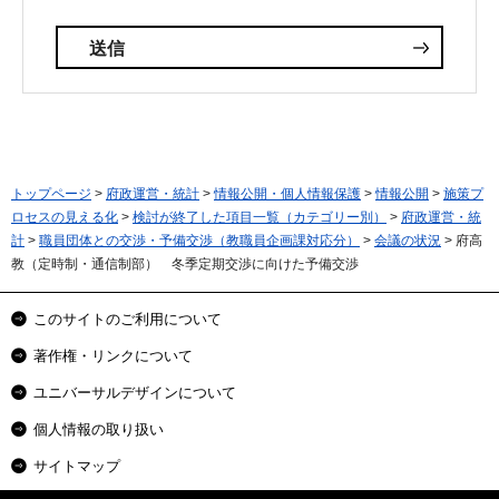
トップページ
>
府政運営・統計
>
情報公開・個人情報保護
>
情報公開
>
施策プ
ロセスの見える化
>
検討が終了した項目一覧（カテゴリー別）
>
府政運営・統
計
>
職員団体との交渉・予備交渉（教職員企画課対応分）
>
会議の状況
> 府高
教（定時制・通信制部） 冬季定期交渉に向けた予備交渉
このサイトのご利用について
著作権・リンクについて
ユニバーサルデザインについて
個人情報の取り扱い
サイトマップ