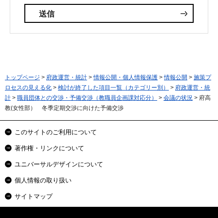
トップページ
>
府政運営・統計
>
情報公開・個人情報保護
>
情報公開
>
施策プ
ロセスの見える化
>
検討が終了した項目一覧（カテゴリー別）
>
府政運営・統
計
>
職員団体との交渉・予備交渉（教職員企画課対応分）
>
会議の状況
> 府高
教(女性部） 冬季定期交渉に向けた予備交渉
このサイトのご利用について
著作権・リンクについて
ユニバーサルデザインについて
個人情報の取り扱い
サイトマップ