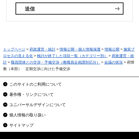
トップページ
>
府政運営・統計
>
情報公開・個人情報保護
>
情報公開
>
施策プ
ロセスの見える化
>
検討が終了した項目一覧（カテゴリー別）
>
府政運営・統
計
>
職員団体との交渉・予備交渉（教職員企画課対応分）
>
会議の状況
> 府障
教（本部） 定期交渉に向けた予備交渉
このサイトのご利用について
著作権・リンクについて
ユニバーサルデザインについて
個人情報の取り扱い
サイトマップ