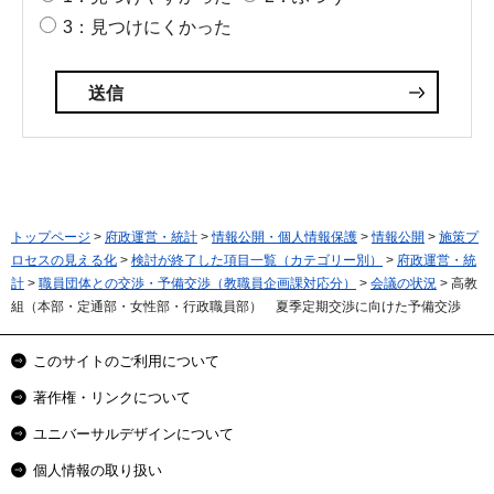
3：見つけにくかった
トップページ
>
府政運営・統計
>
情報公開・個人情報保護
>
情報公開
>
施策プ
ロセスの見える化
>
検討が終了した項目一覧（カテゴリー別）
>
府政運営・統
計
>
職員団体との交渉・予備交渉（教職員企画課対応分）
>
会議の状況
> 高教
組（本部・定通部・女性部・行政職員部） 夏季定期交渉に向けた予備交渉
このサイトのご利用について
著作権・リンクについて
ユニバーサルデザインについて
個人情報の取り扱い