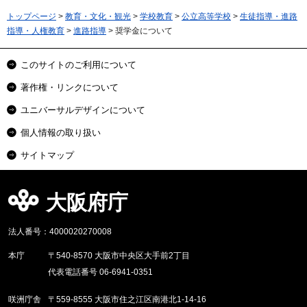
トップページ
>
教育・文化・観光
>
学校教育
>
公立高等学校
>
生徒指導・進路
指導・人権教育
>
進路指導
> 奨学金について
このサイトのご利用について
著作権・リンクについて
ユニバーサルデザインについて
個人情報の取り扱い
サイトマップ
大阪府庁
法人番号：4000020270008
本庁
〒540-8570 大阪市中央区大手前2丁目
代表電話番号 06-6941-0351
咲洲庁舎
〒559-8555 大阪市住之江区南港北1-14-16