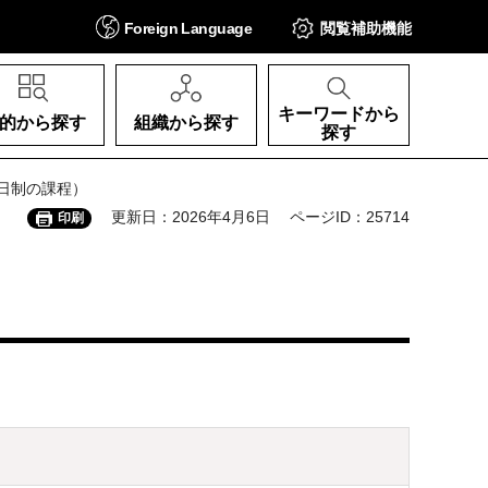
Foreign
Language
閲覧補助
機能
キーワードから
的から探す
組織から探す
探す
日制の課程）
更新日：2026年4月6日
ページID：25714
印刷