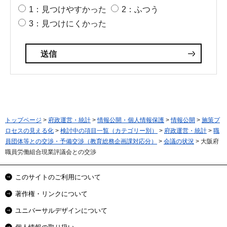
1：見つけやすかった
2：ふつう
3：見つけにくかった
トップページ
>
府政運営・統計
>
情報公開・個人情報保護
>
情報公開
>
施策プ
ロセスの見える化
>
検討中の項目一覧（カテゴリー別）
>
府政運営・統計
>
職
員団体等との交渉・予備交渉（教育総務企画課対応分）
>
会議の状況
> 大阪府
職員労働組合現業評議会との交渉
このサイトのご利用について
著作権・リンクについて
ユニバーサルデザインについて